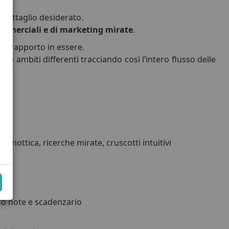
i dettaglio desiderato.
ommerciali e di marketing mirate
.
cun rapporto in essere.
a ambiti differenti tracciando così l’intero flusso delle
 sinottica, ricerche mirate, cruscotti intuitivi
so note e scadenzario