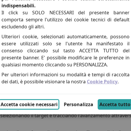
 funzionalità di ricerca evolute e interfacce intuitive.
indispensabili.
ve consente di profilare il parco contatti secondo il livello d
Il click su SOLO NECESSARI del presente banner
o di estrarre il target desiderato ed intraprendere
azioni c
comporta sempre l'utilizzo dei cookie tecnici di default
escludendo gli altri.
ti permette di avere sempre a disposizione lo storico di cias
 inoltre di mettere in relazione informazioni provenienti d
Ulteriori cookie, selezionati automaticamente, possono
essere utilizzati solo se l'utente ha manifestato il
consenso cliccando sul tasto ACCETTA TUTTO del
presente banner. E' possibile modificare le preferenze in
Cosa gestisce AiP CRM?
qualsiasi momento cliccando su PERSONALIZZA.
Per ulteriori informazioni su modalità e tempi di raccolta
tra team, clienti e fornitori e potenziare le relazioni, visione
dei dati, è possibile visionare la nostra
Cookie Policy
.
ziende e i contatti coinvolti
Accetta cookie necessari
Personalizza
Accetta tutto
selezionando il target e tracciando l'avanzamento attraver