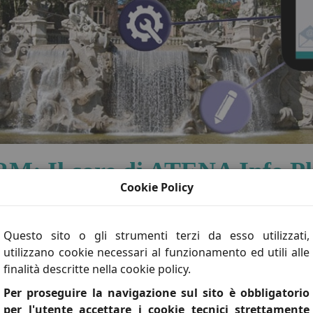
M: Il core di ATENA Info P
Cookie Policy
ficare, mantenere e potenziare i con
Questo sito o gli strumenti terzi da esso utilizzati,
lcro della
piattaforma ERP
che consente di organizzare,
utilizzano cookie necessari al funzionamento ed utili alle
finalità descritte nella cookie policy.
to precisa quanto dinamica, grazie alla presenza di
inform
Per proseguire la navigazione sul sito è obbligatorio
per l'utente accettare i cookie tecnici strettamente